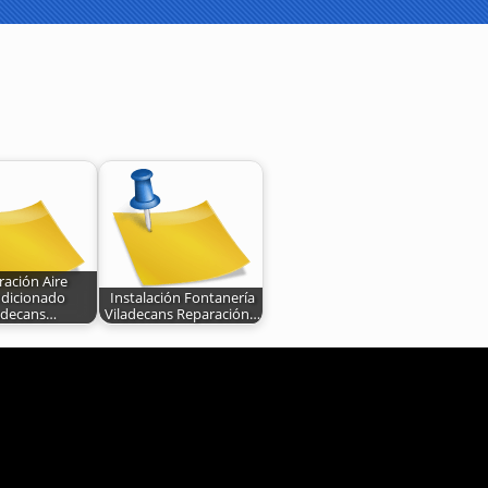
ración Aire
dicionado
Instalación Fontanería
adecans…
Viladecans Reparación…