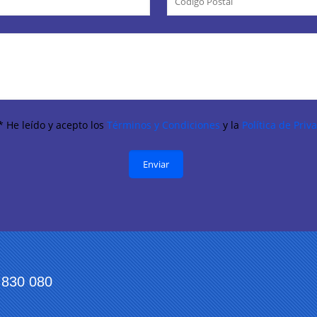
* He leído y acepto los
Términos y Condiciones
y la
Política de Priv
830 080