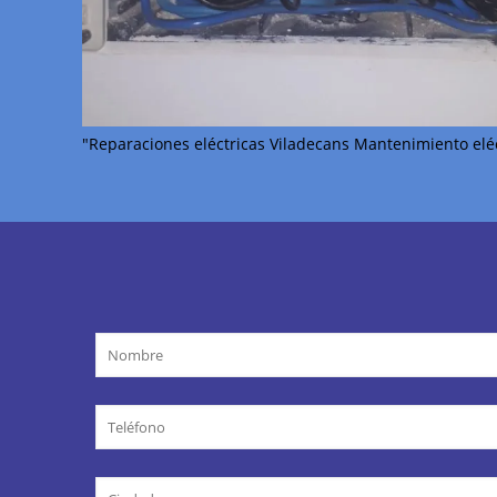
"Reparaciones eléctricas Viladecans Mantenimiento eléc