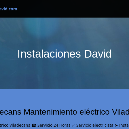
avid.com
Instalaciones David
decans Mantenimiento eléctrico Vil
ico Viladecans ☎ Servicio 24 Horas ✅ Servicio electricista ➤ Inst