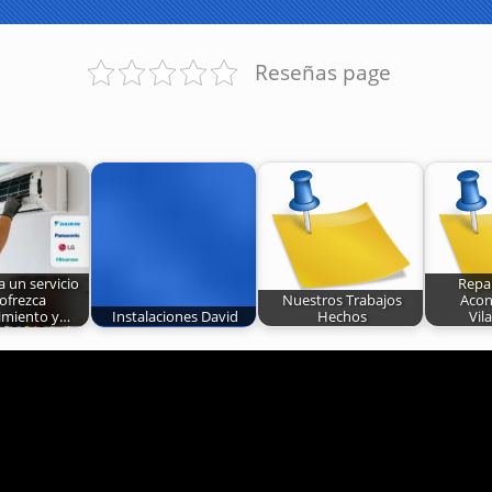
Reseñas page
 un servicio
Repa
ofrezca
Nuestros Trabajos
Acon
imiento y…
Instalaciones David
Hechos
Vil