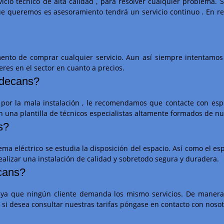
cio técnico de alta calidad , para resolver cualquier problema. 
ue queremos es asesoramiento tendrá un servicio continuo . En re
ento de comprar cualquier servicio. Aun así siempre intentamo
eres en el sector en cuanto a precios.
adecans?
or la mala instalación , le recomendamos que contacte con especi
on una plantilla de técnicos especialistas altamente formados de n
s?
ma eléctrico se estudia la disposición del espacio. Así como el e
alizar una instalación de calidad y sobretodo segura y duradera.
ecans?
 ya que ningún cliente demanda los mismo servicios. De manera 
a , si desea consultar nuestras tarifas póngase en contacto con nosot