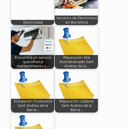
Servicios de Electricistas
Electricidad
en Barcelona
Encuentra un servicio
Reparación Aire
que ofrezca
Acondicionado Sant
mantenimiento y…
Andreu de la…
Instalación Fontanería
Reparación Calderas
Sant Andreu de la
Sant Andreu de la
Barca…
Barca…