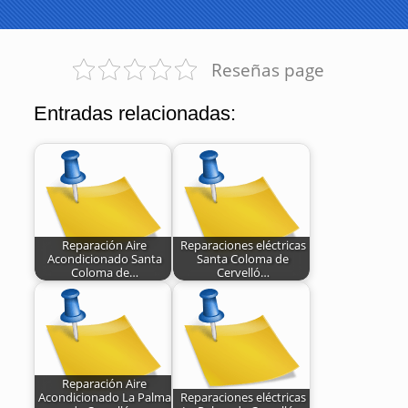
Reseñas page
Entradas relacionadas:
Reparación Aire
Reparaciones eléctricas
Acondicionado Santa
Santa Coloma de
Coloma de…
Cervelló…
Reparación Aire
Acondicionado La Palma
Reparaciones eléctricas