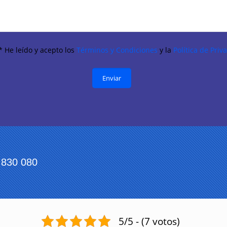
* He leído y acepto los
Términos y Condiciones
y la
Política de Priv
830 080
5/5 - (7 votos)