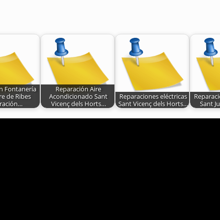
ón Fontanería
Reparación Aire
re de Ribes
Acondicionado Sant
Reparaciones eléctricas
Reparaci
ración…
Vicenç dels Horts…
Sant Vicenç dels Horts…
Sant J