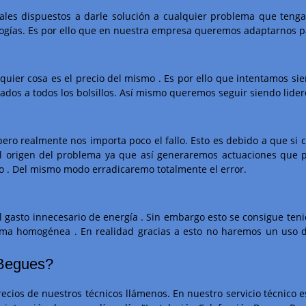
ales dispuestos a darle solución a cualquier problema que ten
gías. Es por ello que en nuestra empresa queremos adaptarnos para
uier cosa es el precio del mismo . Es por ello que intentamos sie
dos a todos los bolsillos. Así mismo queremos seguir siendo lideres
ro realmente nos importa poco el fallo. Esto es debido a que si 
 el origen del problema ya que así generaremos actuaciones que 
lo . Del mismo modo erradicaremo totalmente el error.
 gasto innecesario de energía . Sin embargo esto se consigue teni
rma homogénea . En realidad gracias a esto no haremos un uso d
 Begues?
precios de nuestros técnicos llámenos. En nuestro servicio técnico