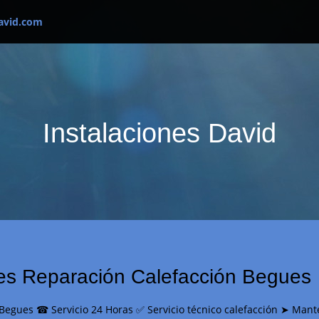
avid.com
Instalaciones David
ues Reparación Calefacción Begues
 Begues ☎ Servicio 24 Horas ✅ Servicio técnico calefacción ➤ Man