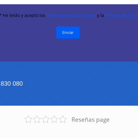
* He leído y acepto los
Términos y Condiciones
y la
Política de Priv
830 080
Reseñas page