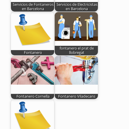
Servicios de Fontaneros
Servicios de Electricistas
en Barcelona
en Barcelona
fontanero el prat de
Fontanero
llobregat
Fontanero Cornella
Fontanero Viladecans